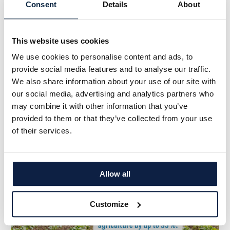
politiques et économiques à adopter des politiques
Consent
Details
About
énergétiques et environnementales ambitieuses.
Le Label Solar Impulse Efficient Solution est attribué à des
produits, services ou procédés qui combinent
This website uses cookies
performance environnementale et économique,
We use cookies to personalise content and ads, to
surpassant les alternatives conventionnelles. Chaque
solution doit passer par une évaluation rigoureuse menée
provide social media features and to analyse our traffic.
par trois experts indépendants, en répondant à des
We also share information about your use of our site with
critères stricts garantissant à la fois durabilité et
our social media, advertising and analytics partners who
rentabilité. Ce processus fait du label une marque de
may combine it with other information that you’ve
qualité reconnue à l'échelle internationale.
provided to them or that they’ve collected from your use
of their services.
Allow all
Customize