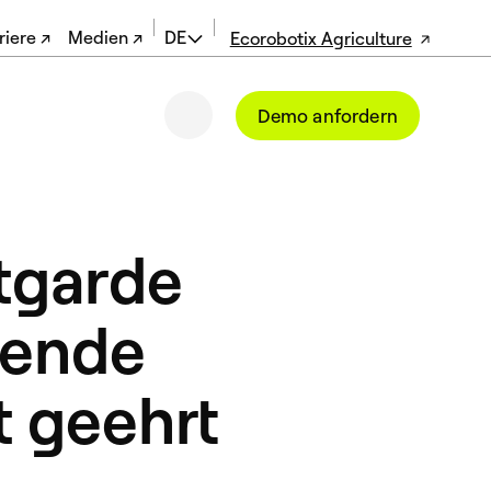
riere ↗
Medien ↗
DE
Ecorobotix Agriculture
EN
Demo anfordern
FR
tgarde
gende
t geehrt