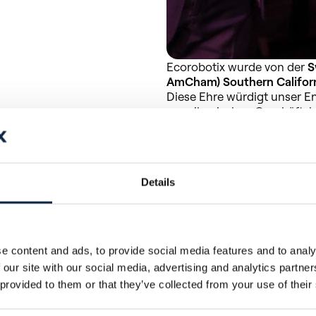
Ecorobotix wurde von der
S
AmCham) Southern Califor
Diese Ehre würdigt unser E
amerikanischen Geschäftsb
und bedeutende Beiträge zu
letzten Jahr als Finalist plat
ersten Platz erreicht zu hab
Der Avantgarde Award würd
Details
gemeinnützigen Organisatio
für beide Seiten vorteilha
Vereinigten Staaten fördern
Spitzentechnologie in der 
e content and ads, to provide social media features and to analy
Umweltverantwortung und de
 our site with our social media, advertising and analytics partn
Branche erzielt haben, ausg
 provided to them or that they’ve collected from your use of their
Der strenge Auswahlprozess
angesehene Jury, bestehend