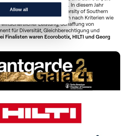
 die Regierung repräsentieren. In diesem Jahr
Allow all
von Institutionen wie der University of Southern
H Zürich, die die Einreichungen nach Kriterien wie
 wirtschaftlicher Leistung, Schaffung von
ent für Diversität, Gleichberechtigung und
rei Finalisten waren Ecorobotix, HILTI und Georg