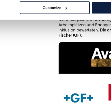
Industrie, Wissenschaft und
Customize
umfasste die Jury Vertreter 
California (USC) und der ET
technologischer Innovation,
Arbeitsplätzen und Engagem
Inklusion bewerteten.
Die d
Fischer (GF).