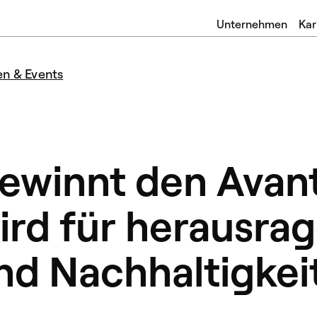
Unternehmen
Kar
en & Events
gewinnt den Avan
ird für herausra
nd Nachhaltigkei