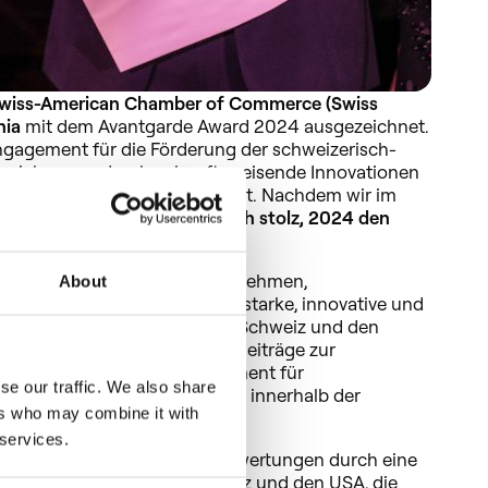
wiss-American Chamber of Commerce (Swiss
nia
mit dem Avantgarde Award 2024 ausgezeichnet.
ngagement für die Förderung der schweizerisch-
eziehungen durch zukunftsweisende Innovationen
r nachhaltigen Landwirtschaft. Nachdem wir im
ziert waren,
sind wir unglaublich stolz, 2024 den
en.
igt die Leistungen von Unternehmen,
About
nen und Einzelpersonen, die starke, innovative und
fte Verbindungen zwischen der Schweiz und den
. Ecorobotix wurde für seine Beiträge zur
Landwirtschaft, unser Engagement für
se our traffic. We also share
n positiven Einfluss, den wir innerhalb der
ers who may combine it with
ezeichnet.
 services.
 für diesen Preis umfasst Bewertungen durch eine
 aus Experten aus der Schweiz und den USA, die