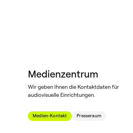
Österreich
Polen
Schweden
Schweiz
Serbien
Medienzentrum
Spanien
Wir geben Ihnen die Kontaktdaten für
audiovisuelle Einrichtungen.
Südamerika
Tschechische Republik
Medien-Kontakt
Presseraum
Türkische Republik