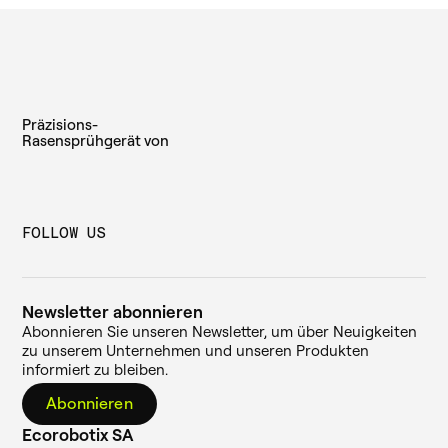
Ukraine
Ungarn
Präzisions-
Vereinigten Staaten
Rasensprühgerät von
Vietnam
FOLLOW US
Newsletter abonnieren
Abonnieren Sie unseren Newsletter, um über Neuigkeiten
zu unserem Unternehmen und unseren Produkten
informiert zu bleiben.
Abonnieren
Ecorobotix SA