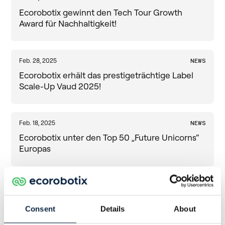
Ecorobotix gewinnt den Tech Tour Growth
Award für Nachhaltigkeit!
Feb. 28, 2025
NEWS
Ecorobotix erhält das prestigeträchtige Label
Scale-Up Vaud 2025!
Feb. 18, 2025
NEWS
Ecorobotix unter den Top 50 „Future Unicorns“
Europas
Nov. 18, 2024
NEWS
Ecorobotix gewinnt den Avantgarde Award und
Consent
Details
About
wird für herausragende Innovation und
Nachhaltigkeit geehrt