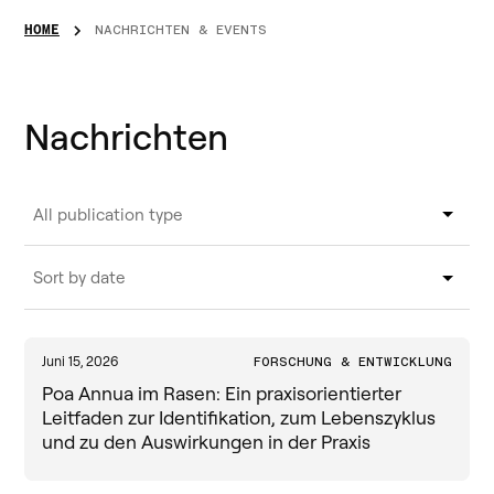
HOME
NACHRICHTEN & EVENTS
Nachrichten
All publication type
Blog
Sort by date
Feedback Erfahrungen
Most recent
Juni 15, 2026
FORSCHUNG & ENTWICKLUNG
Forschung & Entwicklung
Oldest
Poa Annua im Rasen: Ein praxisorientierter
Leitfaden zur Identifikation, zum Lebenszyklus
In den Medien
und zu den Auswirkungen in der Praxis
News