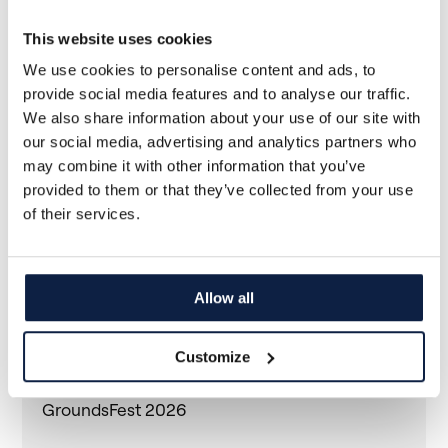
This website uses cookies
We use cookies to personalise content and ads, to
1
2
3
>
provide social media features and to analyse our traffic.
We also share information about your use of our site with
our social media, advertising and analytics partners who
Events
may combine it with other information that you’ve
provided to them or that they’ve collected from your use
of their services.
All countries
Andere Regionen
Allow all
Sort by date
Argentinien
Most recent
Customize
Sep. 16, 2026
UPCOMING
Belgien
Oldest
GroundsFest 2026
Bulgarien