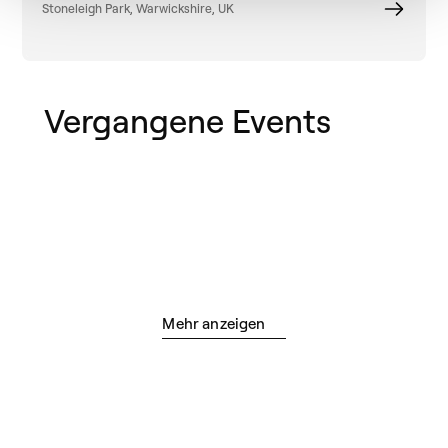
Stoneleigh Park, Warwickshire, UK
Dänemark
Deutschland
Vergangene Events
England
Frankreich
Italien
Kanada
Mehr anzeigen
Neuseeland
Niederlande
Norwegen