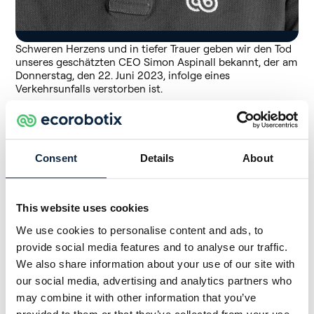
Schweren Herzens und in tiefer Trauer geben wir den Tod
unseres geschätzten CEO Simon Aspinall bekannt, der am
Donnerstag, den 22. Juni 2023, infolge eines
Verkehrsunfalls verstorben ist.
Simon war eine außergewöhnliche
Führungspersönlichkeit, ein Mentor und ein Freund, den
wir schmerzlich vermissen werden. Sein ansteckender
Optimismus und sein lebensfrohes Wesen wurden von
Consent
Details
About
allen geschätzt, die ihn kannten.
Sein Vermächtnis als CEO wird fest in den Grundfesten
unseres Unternehmens verankert bleiben. Simon hat
This website uses cookies
bleibende Spuren hinterlassen, indem er eine starke
Teamkultur förderte, zu Kreativität inspirierte und jeden
We use cookies to personalise content and ads, to
Einzelnen von uns ermutigte, über sich hinauszuwachsen.
provide social media features and to analyse our traffic.
Seine Bereitschaft, sich scheinbar unlösbaren
We also share information about your use of our site with
Herausforderungen zu stellen und Hindernisse zu
our social media, advertising and analytics partners who
überwinden, war eine Inspiration für alle, die das Privileg
hatten, mit ihm zusammenzuarbeiten. Stets mit einem
may combine it with other information that you’ve
Lächeln auf den Lippen brachte er eine einzigartige